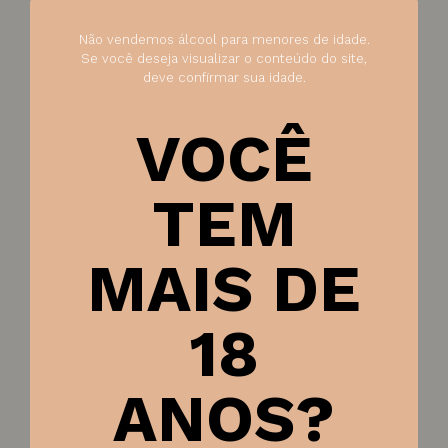
Não vendemos álcool para menores de idade.
Se você deseja visualizar o conteúdo do site,
deve confirmar sua idade.
VOCÊ
TEM
MAIS DE
18
ANOS?
Arroz Arborio La Pastina 500g