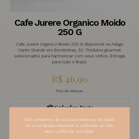
Cafe Jurere Organico Moido
250 G
Cafe Jurere Organico Moido 250 G disponível na Adega
Canto Grande em Bombinhas, SC. Produtos gourmet
selecionados para harmonizar com seus vinhos. Entrega
para todo o Brasil.
R$
46,90
Fora de estoque
📦 Calcular Frete
Não vendemos álcool para menores de idade.
Se você deseja visualizar o conteúdo do site,
deve confirmar sua idade.
Calcular
Não sei meu CEP