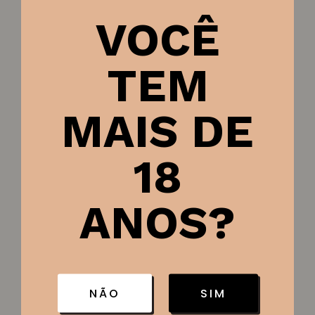
VOCÊ
Categoria:
Produtos Gourmet
TEM
SKU:
1461
MAIS DE
Peso
18
1,300 kg
Dimensões
ANOS?
11 × 11 × 32 cm
NÃO
SIM
Produtos relacionados