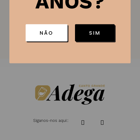
ANOS?
Categoria:
Cervejas
SKU:
1798
NÃO
SIM
Siganos-nos aqui::