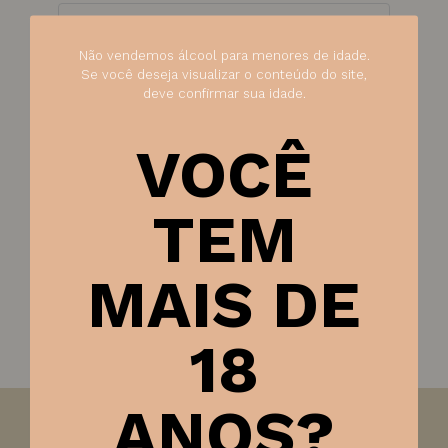
📦 Calcular Frete
Não vendemos álcool para menores de idade.
Se você deseja visualizar o conteúdo do site,
deve confirmar sua idade.
Calcular
Não sei meu CEP
VOCÊ
Categoria:
Presentes
TEM
SKU:
1169
MAIS DE
18
ANOS?