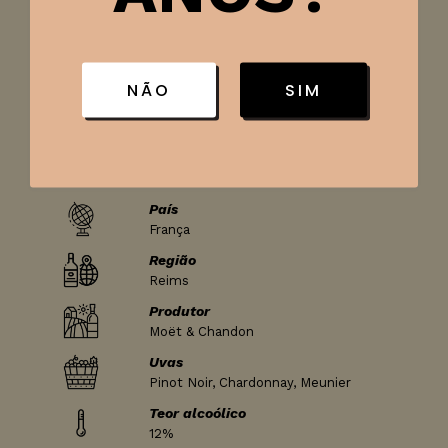
Ficha técnica
NÃO
SIM
Tipo de vinho
Espumante
Classificação
Brut
País
França
Região
Reims
Produtor
Moët & Chandon
Uvas
Pinot Noir, Chardonnay, Meunier
Teor alcoólico
12%