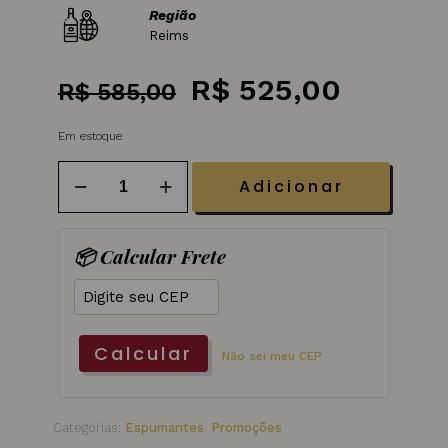
Região
Reims
O
O
R$
525,00
R$
585,00
preço
preço
Em estoque
original
atual
era:
é:
Champagne
Adicionar
Moet
R$ 585,00.
R$ 525
e
Chandon
Imperial
📦 Calcular Frete
Brut
750
ML
quantidade
Calcular
Não sei meu CEP
Categorias:
Espumantes
,
Promoções