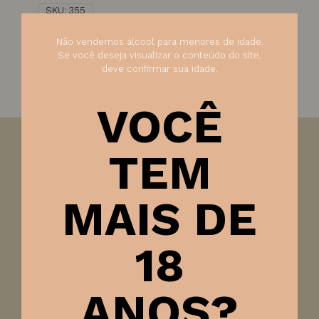
SKU:
355
Não vendemos álcool para menores de idade.
Se você deseja visualizar o conteúdo do site,
deve confirmar sua idade.
VOCÊ
TEM
Visão:
Amarelo palha, com perlage fina e persistente.
Olfato:
Aromas de maçã verde e frutas cítricas,
MAIS DE
nuances minerais e flores brancas. Notas de brioche,
cereais e nozes frescas.
Paladar:
Deliciosa untuosidade, retrogosto de frutas de
18
polpa branca como pêra, pêssego e maçã. A carícia
sedutora de bolhas finas e vivacidade.
ANOS?
Harmonização:
Aperitivo, frutos do mar, tartar de
peixe, parmesão, salmão, torradas, massas.