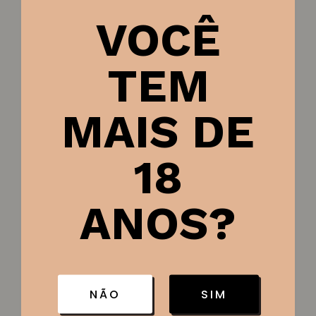
VOCÊ
Categoria:
Produtos Gourmet
TEM
SKU:
1987
MAIS DE
Peso
18
1,300 kg
Dimensões
ANOS?
11 × 11 × 32 cm
NÃO
SIM
Produtos relacionados