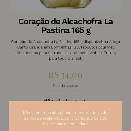
Coração de Alcachofra La
Pastina 165 g
Coração de Alcachofra La Pastina 165 g disponível na Adega
Canto Grande em Bombinhas, SC. Produtos gourmet
selecionados para harmonizar com seus vinhos. Entrega
para todo o Brasil.
R$
34,00
Fora de estoque
📦 Calcular Frete
Não vendemos álcool para menores de idade.
Se você deseja visualizar o conteúdo do site,
deve confirmar sua idade.
Calcular
Não sei meu CEP