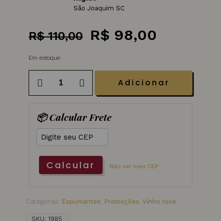
São Joaquim SC
O
O
R$
98,00
R$
110,00
preço
preço
Em estoque
original
atual
era:
é:
Epumante
Adicionar
Sinfonia
R$ 110,00.
R$ 98,00
Rose
750
ml
📦 Calcular Frete
quantidade
Calcular
Não sei meu CEP
Categorias:
Espumantes
,
Promoções
,
Vinho rose
SKU:
1985