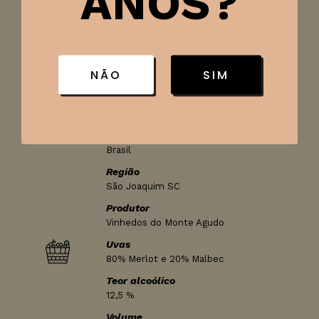
ANOS?
Ficha técnica
Tipo de vinho
NÃO
SIM
Espumante
Classificação
Brut
País
Brasil
Região
São Joaquim SC
Produtor
Vinhedos do Monte Agudo
Uvas
80% Merlot e 20% Malbec
Teor alcoólico
12,5 %
Volume