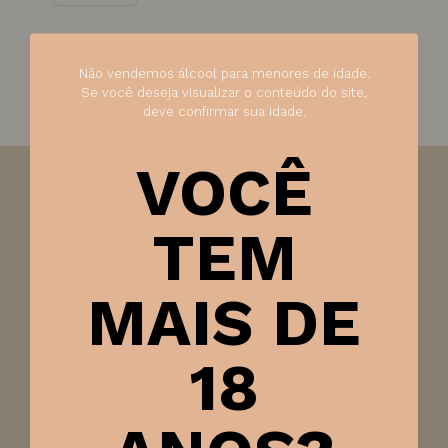
Não vendemos álcool para menores de idade.
Se você deseja visualizar o conteúdo do site,
deve confirmar sua idade.
VOCÊ
Visão:
Com cor Rosa claro, com delicados reflexos
salmão
TEM
Olfato:
Aromas de boa intensidade aromática,
lembrando frutas frescas, amoras, framboesas e
MAIS DE
goiaba madura.
Paladar:
No paladar apresenta perlage fina e elegante,
18
envolve a boca com o frescor e a leveza.
Harmonização:
Feijoada, bolinho de aipim com carne,
pastel de camarão, frituras em geral.