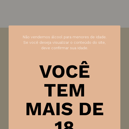
Não vendemos álcool para menores de idade.
Se você deseja visualizar o conteúdo do site,
Visão:
Com tonalidade dourada apresenta finas e
deve confirmar sua idade.
intensas borbulhas que caracterizam perlage cremoso e
persistente
VOCÊ
Olfato:
Aromas amanteigados, que lembram nozes
Paladar:
Demonstra perfeita harmonia entre os baixos
TEM
teores de açúcar e a acidez delicada e refrescante.
Harmonização:
Ideal para festas , aperitivos , pratos
MAIS DE
leves a base de frutos do mar ou simplesmente para
saboreá-lo em ocasiões especiais
18
Ficha técnica