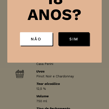
ANOS?
Tipo de vinho
Espumante
Classificação
Nature
País
NÃO
SIM
Brasil
Região
Serra Gaúcha -Farroupilha
Produtor
Casa Perini
Uvas
Pinot Noir e Chardonnay
Teor alcoólico
12,5 %
Volume
750 ml
Tipo de fechamento