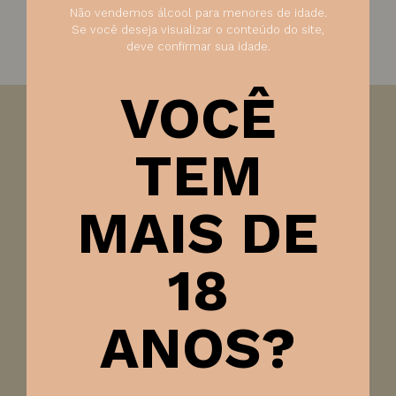
Não vendemos álcool para menores de idade.
Se você deseja visualizar o conteúdo do site,
deve confirmar sua idade.
VOCÊ
Visão:
Encantador, possui coloração dourada e
TEM
fascinante perlage.
Olfato:
Revela um bouquet sofisticado e intenso de
MAIS DE
frutas maduras como abacaxi e pera, perfeitamente
aliado à delicadas notas de frutos secos e tostados,
resultantes do longo processo de maturação.
18
Paladar:
A complexidade proporcionada pelo
harmônico assemblage caracteriza o paladar deste
espumante, que apresenta excelente cremosidade e
ANOS?
volume amplo, finalizando com um longo retrogosto
que remete a nuances de frutas secas e pão tostado.
Harmonização:
Pratos frios, peixes, carnes brancas,