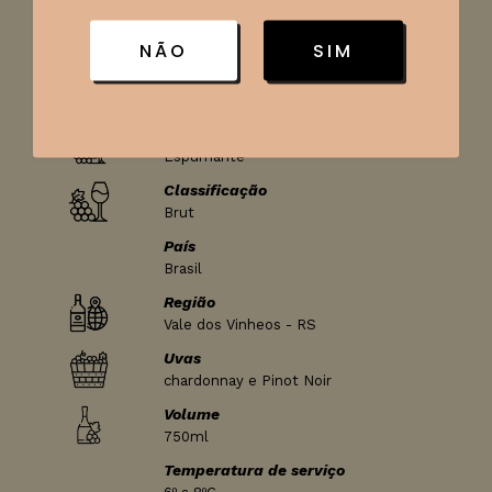
queijos jovens, massas com molhos leves.
NÃO
SIM
Ficha técnica
Tipo de vinho
Espumante
Classificação
Brut
País
Brasil
Região
Vale dos Vinheos - RS
Uvas
chardonnay e Pinot Noir
Volume
750ml
Temperatura de serviço