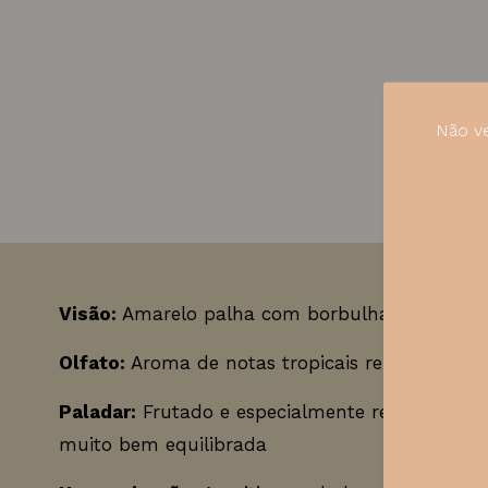
Não ve
Visão:
Amarelo palha com borbulhas persisten
Olfato:
Aroma de notas tropicais refrescantes e
Paladar:
Frutado e especialmente refrescante ,
muito bem equilibrada