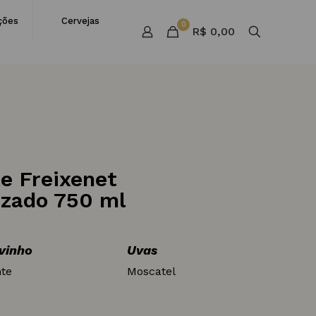
ções
Cervejas
0
R$ 0,00
e Freixenet
izado 750 ml
 vinho
Uvas
te
Moscatel