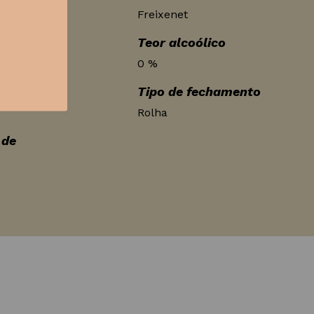
Freixenet
Teor alcoólico
0 %
Tipo de fechamento
Rolha
 de