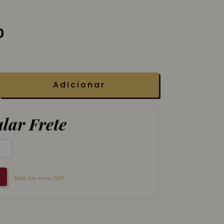
0
Adicionar
lar Frete
Não sei meu CEP