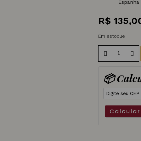
Espanha
R$
135,0
Em estoque
Espumante
Freixenet
Desalcoolizado
📦 Calcu
750
ml
quantidade
Calcular