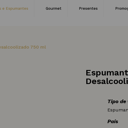
s e Espumantes
Gourmet
Presentes
Promo
salcoolizado 750 ml
Espumant
Desalcool
Tipo de
Espuman
País