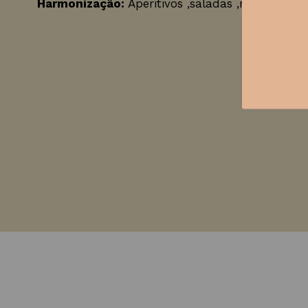
Harmonização:
Aperitivos ,saladas ,massas e ri