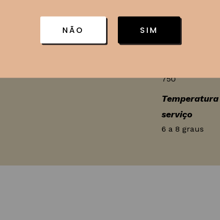
sotos
Espanha
NÃO
SIM
Uvas
Moscatel
Volume
750
Temperatura
serviço
6 a 8 graus