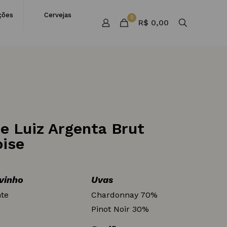
ções
Cervejas
0
R$ 0,00
 Luiz Argenta Brut
ise
 vinho
Uvas
te
Chardonnay 70%
Pinot Noir 30%