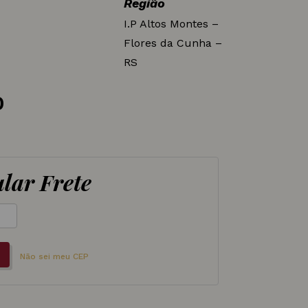
Região
I.P Altos Montes –
Flores da Cunha –
RS
0
lar Frete
Não sei meu CEP