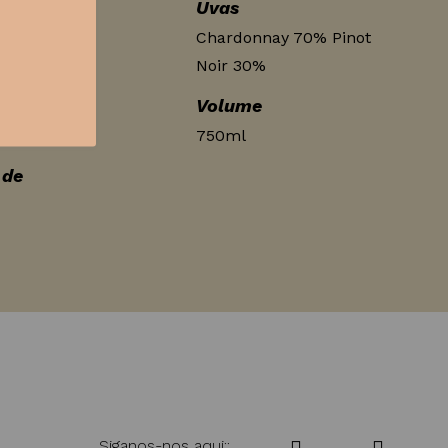
Uvas
s – Flores
Chardonnay 70% Pinot
Noir 30%
o
Volume
750ml
 de
Siganos-nos aqui::