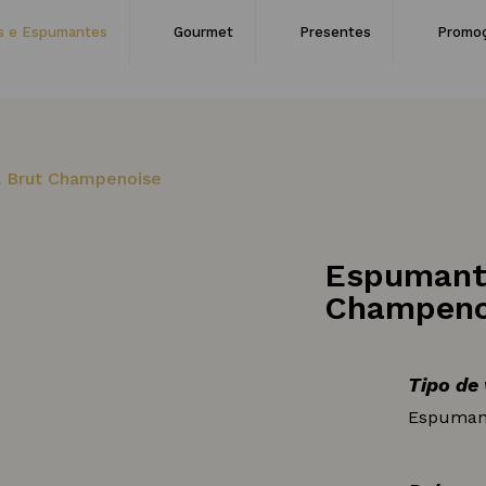
s e Espumantes
Gourmet
Presentes
Promo
a Brut Champenoise
Espumante
Champeno
Tipo de
Espuman