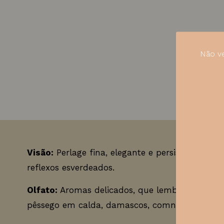
Não ve
Visão:
Perlage fina, elegante e persistente, de
reflexos esverdeados.
Olfato:
Aromas delicados, que lembram princip
pêssego em calda, damascos, comnotas de ma