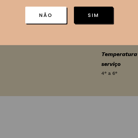
tência e muito
Região
I.P Altos Monte
NÃO
SIM
da Cunha – RS
, risotos e massas com
Teor alcoólic
12,5%
Temperatura
serviço
4° a 6°