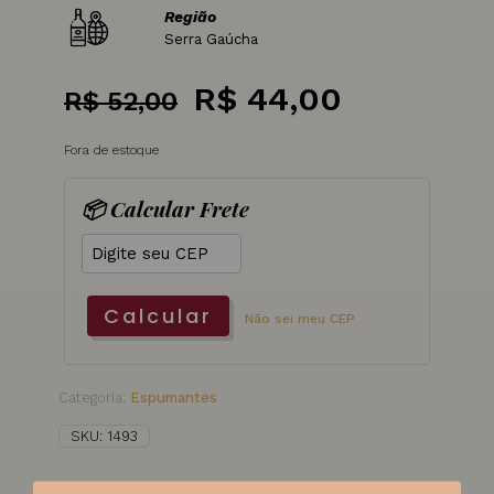
Região
Serra Gaúcha
O
O
R$
44,00
R$
52,00
preço
preço
Fora de estoque
original
atual
era:
é:
📦 Calcular Frete
R$ 52,00.
R$ 44,00
Calcular
Não sei meu CEP
Categoria:
Espumantes
SKU:
1493