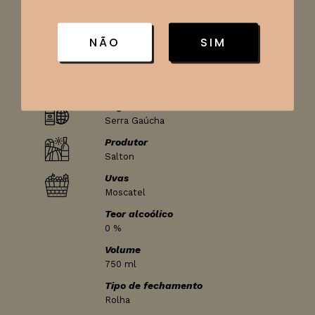
Espumante
Classificação
NÃO
SIM
Suave
País
Brasil
Região
Serra Gaúcha
Produtor
Salton
Uvas
Moscatel
Teor alcoólico
0 %
Volume
750 ml
Tipo de fechamento
Rolha