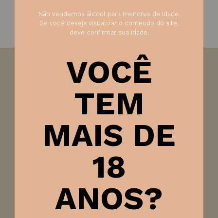
Não vendemos álcool para menores de idade.
Se você deseja visualizar o conteúdo do site,
deve confirmar sua idade.
VOCÊ
Visão:
Coloração amarelo palha, com abundante
desprendimento de borbulhas
TEM
Olfato:
Aromas frutados, com predominância da uva
MAIS DE
Paladar:
Adocicado, de acidez refrescante e agradável
persistência
Harmonização:
Aperitivos e saladas, Pratos
18
leves, Sobremesas
ANOS?
Ficha técnica
Tipo de vinho