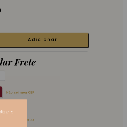
0
Adicionar
lar Frete
Não sei meu CEP
lizar o
ões
,
Vinho tinto