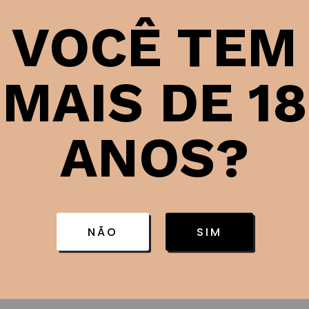
SKU:
1900
VOCÊ TEM
MAIS DE 18
ANOS?
Ficha técni
NÃO
SIM
País