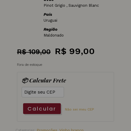
Pinot Grigio , Sauvignon Blanc
País
Uruguai
Região
Maldonado
O
O
R$
99,00
R$
109,00
preço
preço
Fora de estoque
original
atual
era:
é:
📦 Calcular Frete
R$ 109,00.
R$ 99,0
Calcular
Não sei meu CEP
Categorias:
Promoções
,
Vinho branco