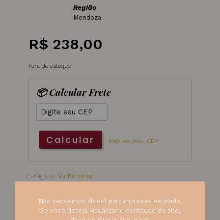
Região
Mendoza
R$
238,00
Fora de estoque
📦 Calcular Frete
Calcular
Não sei meu CEP
Categoria:
Vinho tinto
SKU:
498
Não vendemos álcool para menores de idade.
Se você deseja visualizar o conteúdo do site,
deve confirmar sua idade.