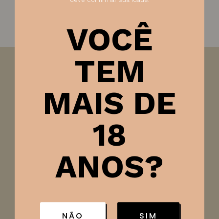
VOCÊ
TEM
Visão:
Apresenta uma coloração púrpura intensa.
MAIS DE
Olfato:
No olfato, apresenta um bouquet aromático
complexo, destacando notas de frutas vermelhas,
especiarias e um toque de carvalho.
18
Paladar:
Em boca, é robusto e encorpado, com
taninos redondos e um final persistente.
ANOS?
Harmonização:
Ideal para acompanhar carnes
grelhadas, queijos e pratos de massa.
Ficha técnica
NÃO
SIM