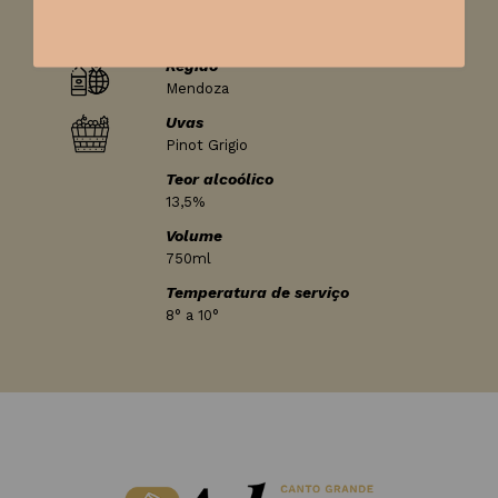
País
Argentina
Região
Mendoza
Uvas
Pinot Grigio
Teor alcoólico
13,5%
Volume
750ml
Temperatura de serviço
8° a 10°