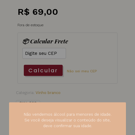
R$
69,00
Fora de estoque
📦 Calcular Frete
Calcular
Não sei meu CEP
Categoria:
Vinho branco
SKU:
560
Não vendemos álcool para menores de idade.
Se você deseja visualizar o conteúdo do site,
deve confirmar sua idade.