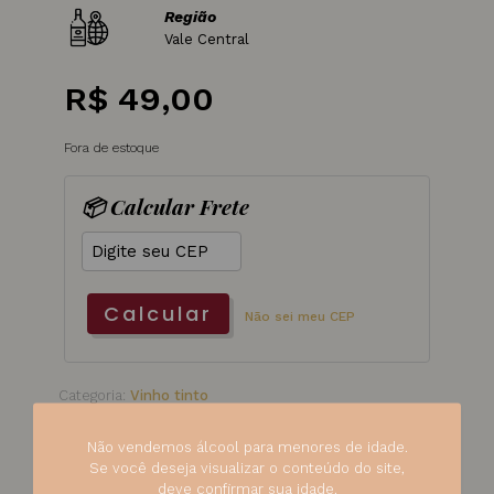
Região
Vale Central
R$
49,00
Fora de estoque
📦 Calcular Frete
Calcular
Não sei meu CEP
Categoria:
Vinho tinto
SKU:
253
Não vendemos álcool para menores de idade.
Se você deseja visualizar o conteúdo do site,
deve confirmar sua idade.