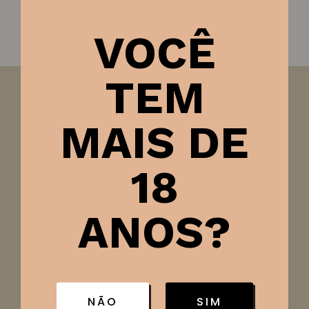
VOCÊ
TEM
Visão:
Apresenta uma coloração intensa, refletindo a
MAIS DE
qualidade das uvas utilizadas.
Olfato:
Fresco e frutado, com aromas que remetem a
mirtilo, ameixa e cerejas negras.
18
Paladar:
Possui um final agradável, com taninos suaves
e redondos, resultando em uma experiência de sabor
ANOS?
equilibrada.
Harmonização:
Ideal para acompanhar pratos à base
de carne vermelha, tornando-se uma excelente escolha
para refeições robustas.
NÃO
SIM