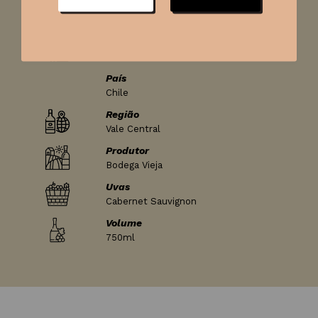
Ficha técnica
Tipo de vinho
Tinto
País
Chile
Região
Vale Central
Produtor
Bodega Vieja
Uvas
Cabernet Sauvignon
Volume
750ml