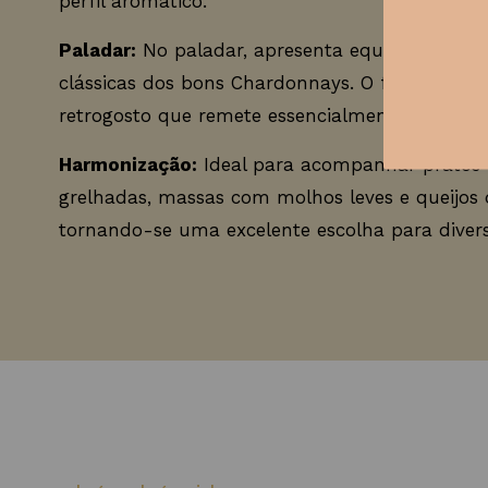
perfil aromático.
Paladar:
No paladar, apresenta equilíbrio e unt
clássicas dos bons Chardonnays. O final de bo
retrogosto que remete essencialmente às notas
Harmonização:
Ideal para acompanhar pratos 
grelhadas, massas com molhos leves e queijos
tornando-se uma excelente escolha para divers