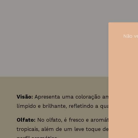
Não ve
Visão:
Apresenta uma coloração amarelo palha
límpido e brilhante, refletindo a qualidade do
Olfato:
No olfato, é fresco e aromático, com no
tropicais, além de um leve toque de baunilha,