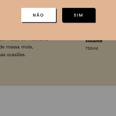
Região
uosidade, características
Vale dos Vinhe
NÃO
SIM
ca é persistente, com um
Uvas
 de abacaxi.
Chardonnay
de frutos do mar, aves
Volume
 de massa mole,
750ml
as ocasiões.