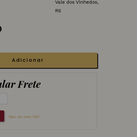
Vale dos Vinhedos,
RS
0
Adicionar
lar Frete
Não sei meu CEP