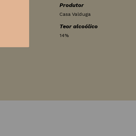
Produtor
dos, RS
Casa Valduga
Teor alcoólico
14%