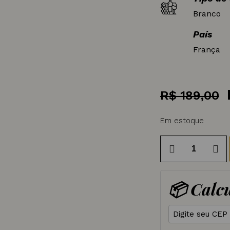
Branco
País
França
R$
189,00
Em estoque
Vinho
Francês
D'Aussieries
📦 Calcu
Branco
D.
Rothchild
Lafite