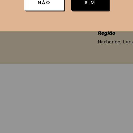
NÃO
SIM
Tipo de vinho
Branco
Região
Narbonne, Lan