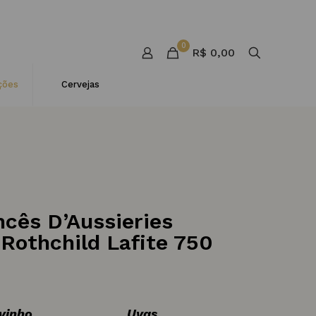
0
R$ 0,00
ções
Cervejas
ncês D’Aussieries
 Rothchild Lafite 750
 vinho
Uvas