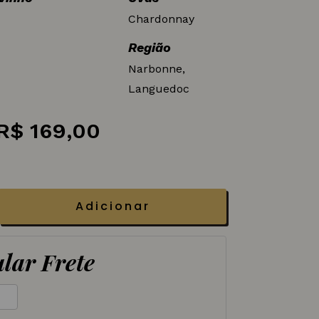
Chardonnay
Região
Narbonne,
Languedoc
O
O
R$
169,00
preço
preço
original
atual
era:
é:
Adicionar
R$ 189,00.
R$ 169,00.
lar Frete