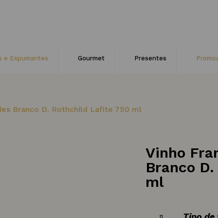
s e Espumantes
Gourmet
Presentes
Promo
ies Branco D. Rothchild Lafite 750 ml
Vinho Fra
Branco D.
ml
Tipo de