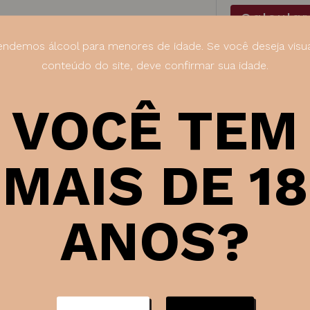
Calcular
750
ml
ndemos álcool para menores de idade. Se você deseja visua
quantidade
conteúdo do site, deve confirmar sua idade.
Categorias:
Promo
VOCÊ TEM
SKU:
1535
MAIS DE 18
ANOS?
Ficha técni