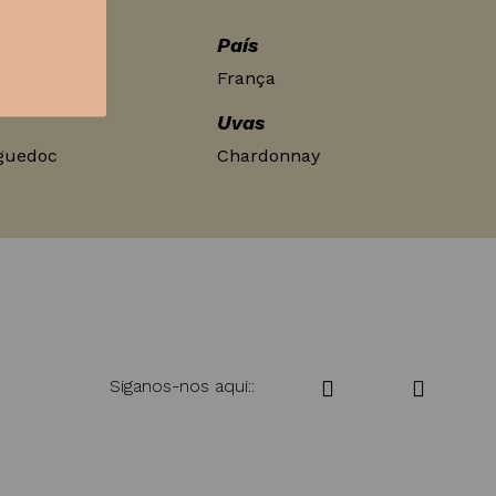
País
França
Uvas
guedoc
Chardonnay
Siganos-nos aqui::