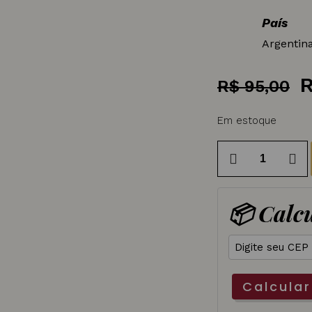
País
Argentin
R$
95,00
p
o
Em estoque
e
Vinho
R
Rose
Argentino
📦 Calcu
Conclave
Reserva
750ml
quantidade
Calcular