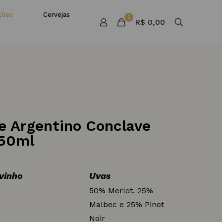
ções
Cervejas
0
R$ 0,00
e Argentino Conclave
750ml
 vinho
Uvas
50% Merlot, 25%
Malbec e 25% Pinot
Noir