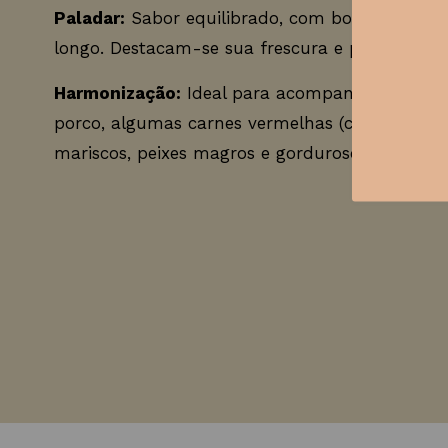
Paladar:
Sabor equilibrado, com bom volume n
longo. Destacam-se sua frescura e persistência
Harmonização:
Ideal para acompanhar petiscos
porco, algumas carnes vermelhas (cortes magro
mariscos, peixes magros e gordurosos.