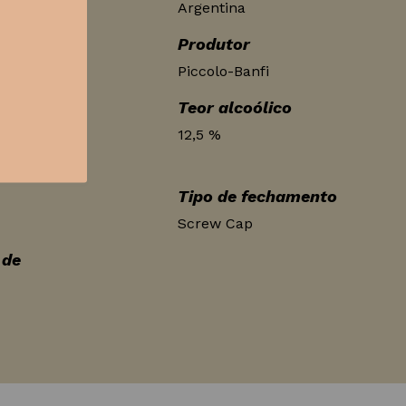
Argentina
Produtor
o
Piccolo-Banfi
Teor alcoólico
5% Malbec
12,5 %
r
Tipo de fechamento
Screw Cap
 de