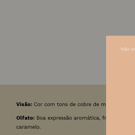
Não ve
Visão:
Cor com tons de cobre de média intensi
Olfato:
Boa expressão aromática, frutas frescas
caramelo.