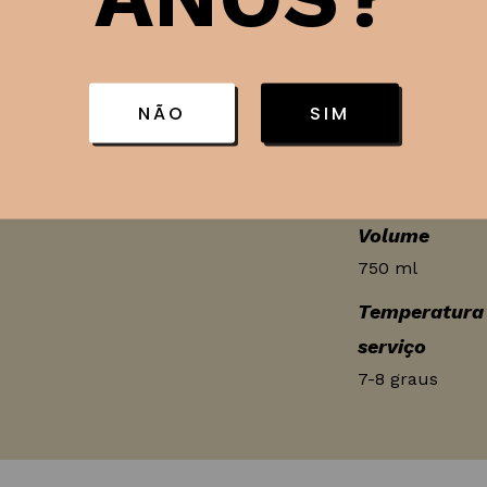
Rosé
o meio da boca e final
.
Região
Mendoza-Agrel
, carnes de frango e
NÃO
SIM
Uvas
s), salada de camarões,
50% Merlot, 2
e 25% Pinot Noi
Volume
750 ml
Temperatura
serviço
7-8 graus