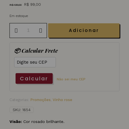
O
O
R$
99,00
R$
139,00
preço
preço
original
atual
Em estoque
era:
é:
Vinho
R$ 139,00.
R$ 99,00.
Adicionar
Rose
Francês
Marquieres
Vendanges
📦 Calcular Frete
Pays
DOC
750
ml
quantidade
Calcular
Não sei meu CEP
Categorias:
Promoções
,
Vinho rose
SKU:
1654
Visão:
Cor rosado brilhante.