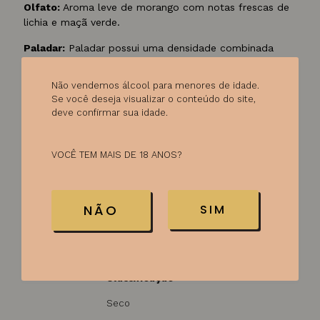
Olfato:
Aroma leve de morango com notas frescas de
lichia e maçã verde.
Paladar:
Paladar possui uma densidade combinada
com caráter refrescante, resultando em um vinho
agradável e vibrante.
Não vendemos álcool para menores de idade.
Se você deseja visualizar o conteúdo do site,
Harmonização:
Aperitivos, saladas, pratos leves e
deve confirmar sua idade.
sanduíches.
VOCÊ TEM MAIS DE 18 ANOS?
Ficha técnica
NÃO
SIM
Tipo de vinho
Rose
Classificação
Seco