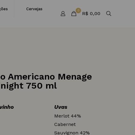
ções
Cervejas
0
R$ 0,00
to Americano Menage
dnight 750 ml
 vinho
Uvas
Merlot 44%
Cabernet
Sauvignon 42%