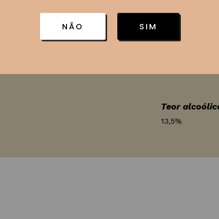
Tinto
m taninos macios e
NÃO
SIM
Região
Califórnia - Na
rbecue e queijos
Teor alcoólic
13,5%