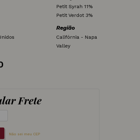
Petit Syrah 11%
Petit Verdot 3%
Região
Unidos
Califórnia - Napa
Valley
0
lar Frete
Não sei meu CEP