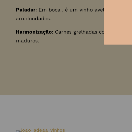
Paladar:
Em boca , é um vinho aveludado , co
arredondados.
Harmonização:
Carnes grelhadas com molho ba
maduros.