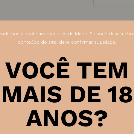
Categoria:
Vinho ti
ndemos álcool para menores de idade. Se você deseja visua
SKU:
1293
conteúdo do site, deve confirmar sua idade.
VOCÊ TEM
MAIS DE 18
Ficha técni
ANOS?
s , amora e framboesas
ias.
Tipo de vinho