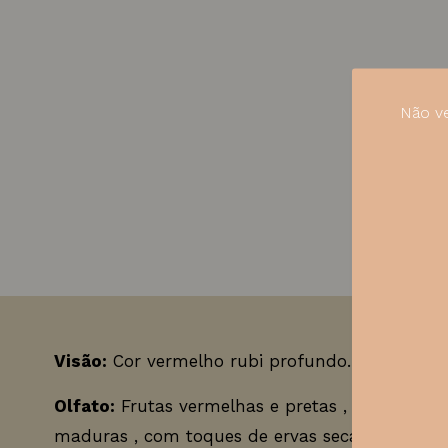
Não ve
Visão:
Cor vermelho rubi profundo.
Olfato:
Frutas vermelhas e pretas , como cassi
maduras , com toques de ervas secas e especiar