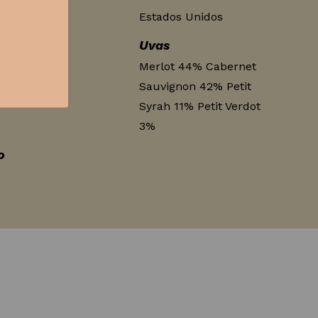
Estados Unidos
Uvas
pa Valley
Merlot 44% Cabernet
Sauvignon 42% Petit
Syrah 11% Petit Verdot
3%
o