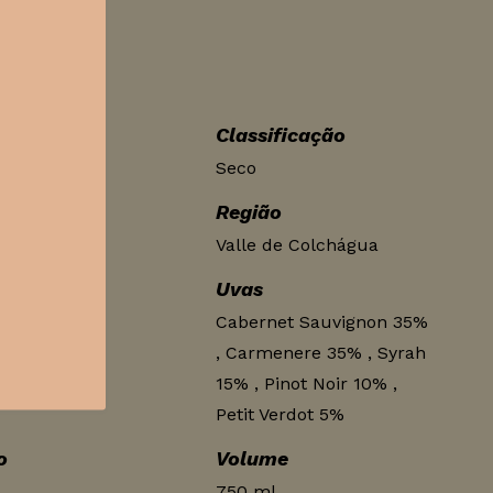
ca
Classificação
Seco
Região
Valle de Colchágua
Uvas
Cabernet Sauvignon 35%
, Carmenere 35% , Syrah
15% , Pinot Noir 10% ,
Petit Verdot 5%
o
Volume
750 ml