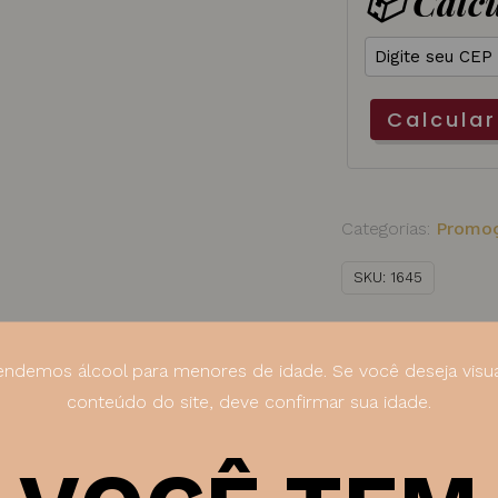
📦 Calcu
Silva
5
Cepas
Calcular
750
ml
quantidade
Categorias:
Promo
SKU:
1645
ndemos álcool para menores de idade. Se você deseja visua
conteúdo do site, deve confirmar sua idade.