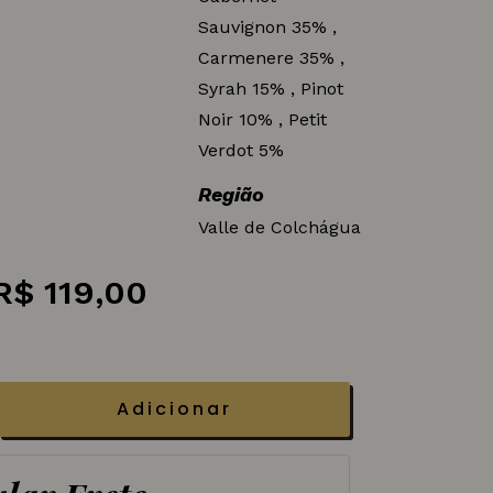
Sauvignon 35% ,
Carmenere 35% ,
Syrah 15% , Pinot
Noir 10% , Petit
Verdot 5%
Região
Valle de Colchágua
O
O
R$
119,00
preço
preço
original
atual
era:
é:
Adicionar
R$ 135,00.
R$ 119,00.