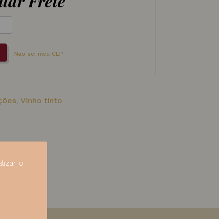
lar Frete
Não sei meu CEP
ções
,
Vinho tinto
lizar o