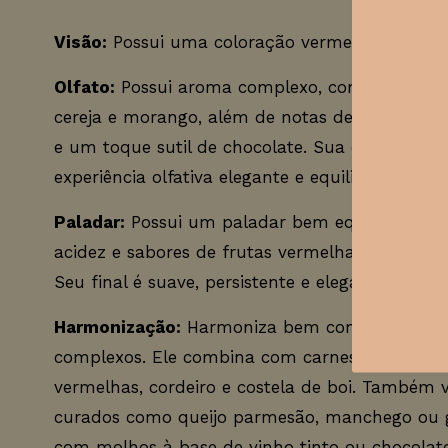
Visão:
Possui uma coloração vermelho púrpura
Olfato:
Possui aroma complexo, com frutas v
cereja e morango, além de notas de especiarias,
e um toque sutil de chocolate. Sua combinaçã
experiência olfativa elegante e equilibrada.
Paladar:
Possui um paladar bem equilibrado, c
acidez e sabores de frutas vermelhas maduras, 
Seu final é suave, persistente e elegante.
Harmonização:
Harmoniza bem com pratos de 
complexos. Ele combina com carnes grelhadas
vermelhas, cordeiro e costela de boi. Também 
curados como queijo parmesão, manchego ou 
com molhos à base de vinho tinto ou chocolat