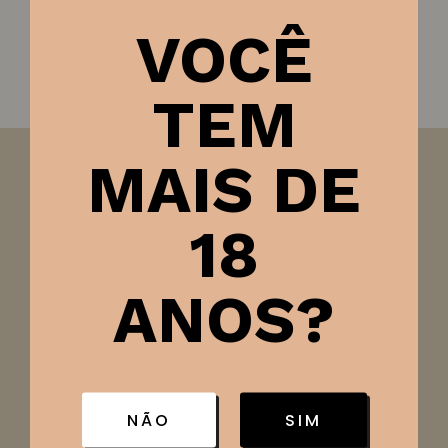
VOCÊ
TEM
MAIS DE
Ficha técnica
18
Tipo de vinho
ANOS?
Tinto
Classificação
Seco
País
Chile
NÃO
SIM
Região
Valle Central