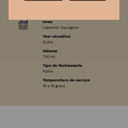
Produtor
Bodegas Aguirre
Uvas
Cabernet Sauvignon
Teor alcoólico
12,5%
Volume
750 ml
Tipo de fechamento
Rolha
Temperatura de serviço
16 a 18 graus