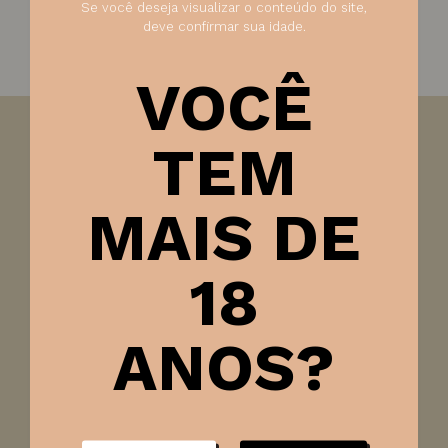
Se você deseja visualizar o conteúdo do site,
deve confirmar sua idade.
VOCÊ
TEM
Visão:
Apresenta uma coloração rubi brilhante, com um
aspecto límpido e vibrante, refletindo a frescura das
uvas utilizadas.
MAIS DE
Olfato:
No olfato, é um exemplar unoaked, onde os
aromas primários aparecem frescos e vivos,
18
destacando notas de frutas vermelhas e florais.
Paladar:
Em boca, é leve e frutado, com uma boa
acidez que realça a frescura do vinho, tornando-o
ANOS?
agradável e fácil de beber.
Harmonização:
Ideal para acompanhar carnes
vermelhas, queijos cremosos e pratos com molho de
tomate, tornando-se uma excelente escolha para