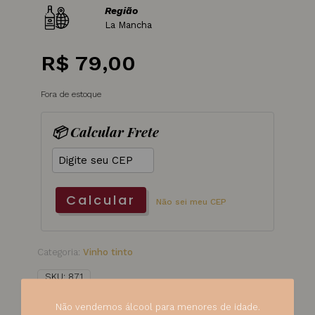
Região
La Mancha
R$
79,00
Fora de estoque
📦 Calcular Frete
Calcular
Não sei meu CEP
Categoria:
Vinho tinto
SKU:
871
Não vendemos álcool para menores de idade.