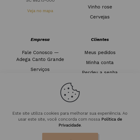
SC 88215-000
Vinho rose
Veja no mapa
Cervejas
Empresa
Clientes
Fale Conosco —
Meus pedidos
Adega Canto Grande
Minha conta
Serviços
Perdeu a senha
Blog
Sair
Este site utiliza cookies para melhorar sua experiência. Ao
usar este site, você concorda com nossa
Política de
Privacidade
.
© 2026 Adega Canto Grande. Todos os direitos. Made by
Magous Digital