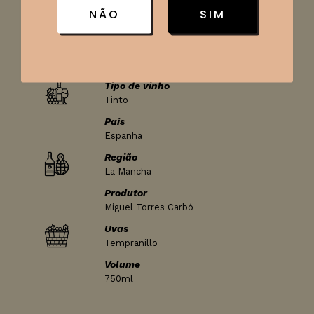
refeições variadas.
NÃO
SIM
Ficha técnica
Tipo de vinho
Tinto
País
Espanha
Região
La Mancha
Produtor
Miguel Torres Carbó
Uvas
Tempranillo
Volume
750ml