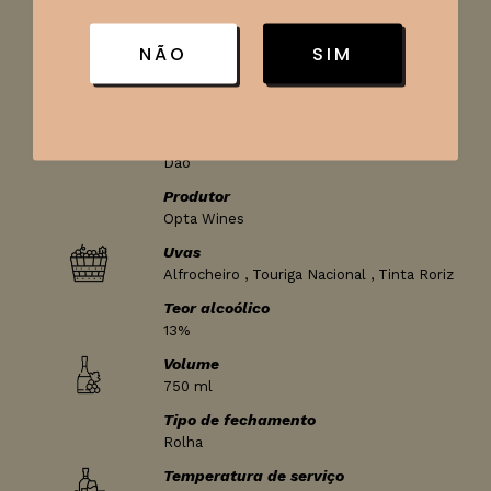
Classificação
NÃO
SIM
Seco
País
Portugal
Região
Dão
Produtor
Opta Wines
Uvas
Alfrocheiro , Touriga Nacional , Tinta Roriz
Teor alcoólico
13%
Volume
750 ml
Tipo de fechamento
Rolha
Temperatura de serviço