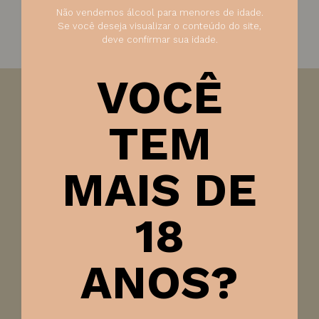
Não vendemos álcool para menores de idade.
Se você deseja visualizar o conteúdo do site,
deve confirmar sua idade.
VOCÊ
Visão:
Cor rubi brilhante
TEM
Olfato:
aroma de frutos vermelhos maduros
Paladar:
vinho de corpo suave com aroma de fruta e
MAIS DE
agradável sensação de frescura
Harmonização:
carnes vermelhas ou brancas grelhadas
18
,massas , pratos picantes ou queijos pouco maturados
Ficha técnica
ANOS?
Tipo de vinho
Tinto