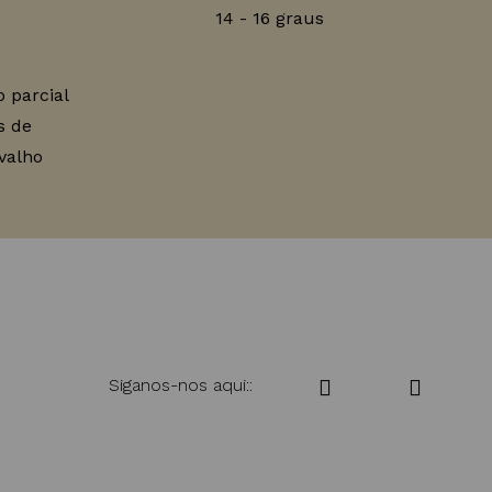
14 - 16 graus
 parcial
s de
valho
Siganos-nos aqui::