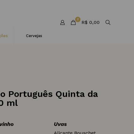
0
R$ 0,00
ções
Cervejas
to Português Quinta da
0 ml
 vinho
Uvas
Alicante Bouschet