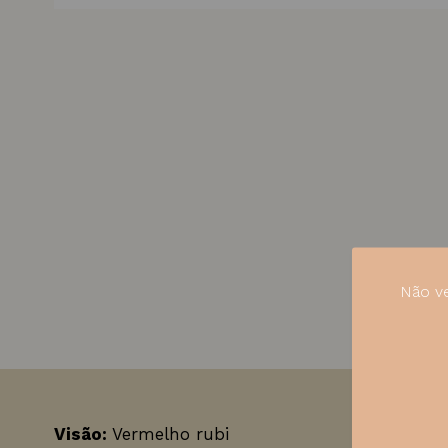
Não ve
Visão:
Vermelho rubi