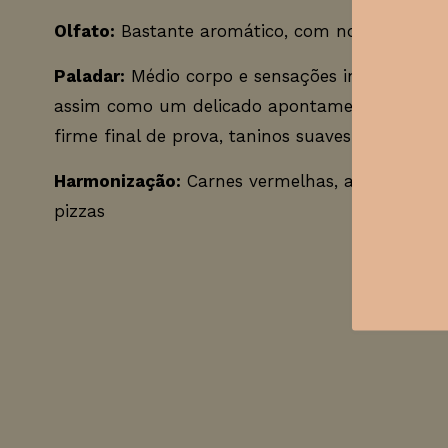
Olfato:
Bastante aromático, com notas de fruto
Paladar:
Médio corpo e sensações intensas de ce
assim como um delicado apontamento a made
firme final de prova, taninos suaves e novamen
Harmonização:
Carnes vermelhas, aves, massa
pizzas