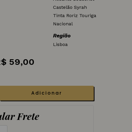
Castelão Syrah
Tinta Roriz Touriga
Nacional
Região
Lisboa
O
O
R$
59,00
reço
preço
riginal
atual
ra:
é:
Adicionar
$ 69,00.
R$ 59,00.
lar Frete