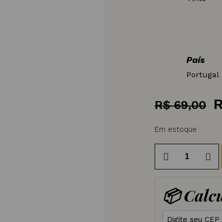
País
Portugal
R$
69,00
p
o
Em estoque
e
Vinho
R
Tinto
Português
📦 Calcu
Quinta
da
Espiga