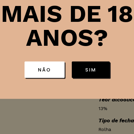
MAIS DE 18
s silvestres e maduros
Tipo de vinho
reja preta e cássis,
ANOS?
Tinto
ira. Termina com um
te fruta
País
Portugal
s com molho vermelho e
Produtor
NÃO
SIM
Casa Santos L
Teor alcoólic
13%
Tipo de fech
Rolha