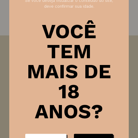
Se você deseja visualizar o conteúdo do site,
deve confirmar sua idade.
VOCÊ
TEM
Visão:
Apresenta uma coloração amarelo pálido,
límpida e brilhante, refletindo a frescura e leveza
MAIS DE
típicas dos vinhos verdes.
Olfato:
No olfato, é fresco e aromático, com notas de
18
frutas cítricas, como limão e lima, além de toques
florais que proporcionam uma experiência aromática
leve e agradável.
ANOS?
Paladar:
Em boca, é leve e refrescante, com uma
acidez equilibrada e um final suave, ideal para ser
apreciado em dias quentes.
Harmonização:
Ideal para acompanhar carnes brancas,