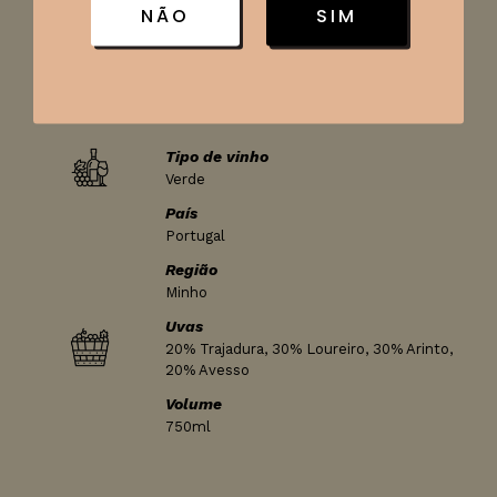
frutos do mar e saladas, tornando-se uma excelente
NÃO
SIM
escolha para refeições leves e descontraídas.
Ficha técnica
Tipo de vinho
Verde
País
Portugal
Região
Minho
Uvas
20% Trajadura, 30% Loureiro, 30% Arinto,
20% Avesso
Volume
750ml