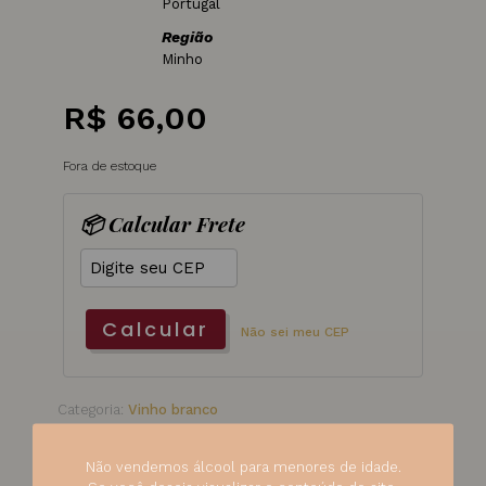
Portugal
Região
Minho
R$
66,00
Fora de estoque
📦 Calcular Frete
Calcular
Não sei meu CEP
Categoria:
Vinho branco
SKU:
894
Não vendemos álcool para menores de idade.