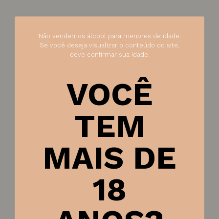
Produtos relacionados
Não vendemos álcool para menores de idade.
Se você deseja visualizar o conteúdo do site,
deve confirmar sua idade.
VOCÊ
TEM
MAIS DE
18