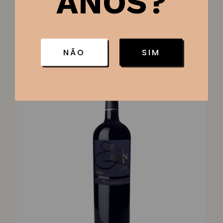
ANOS?
Cesta Mini Chandon
R$
190,00
NÃO
SIM
-18%