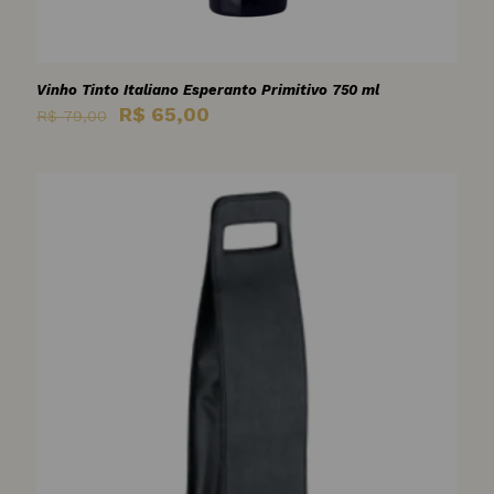
Vinho Tinto Italiano Esperanto Primitivo 750 ml
O
O
R$
65,00
R$
79,00
preço
preço
original
atual
era:
é:
R$ 79,00.
R$ 65,00.