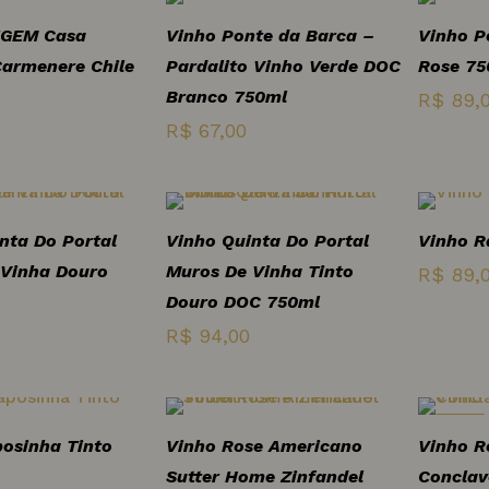
era:
é:
era:
é:
IGEM Casa
Vinho Ponte da Barca –
Vinho P
R$ 125,00.
R$ 99,00.
R$ 125,00.
R$ 99,00.
armenere Chile
Pardalito Vinho Verde DOC
Rose 75
Branco 750ml
R$
89,
R$
67,00
nta Do Portal
Vinho Quinta Do Portal
Vinho R
 Vinha Douro
Muros De Vinha Tinto
R$
89,
Douro DOC 750ml
R$
94,00
-17%
osinha Tinto
Vinho Rose Americano
Vinho R
Sutter Home Zinfandel
Conclav