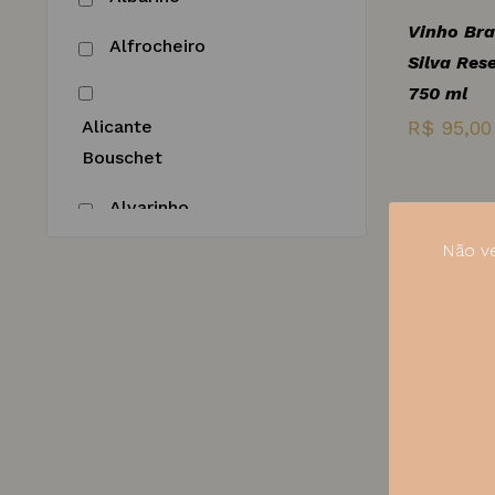
Vinho Bra
Tinto Licoroso
Alfrocheiro
Silva Res
750 ml
Tintos
Alicante
R$
95,00
Vinho Laranja
Bouschet
Vinho Verde
Alvarinho
Não ve
Antão Vaz
Vinho Bra
Haras de 
Aragonez
Blanc by 
Arinto
R$
95,00
Avesso
Barbera
-16%
Vinho Br