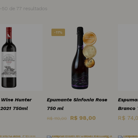
1–50 de 77 resultados
-11%
 Wine Hunter
Epumante Sinfonia Rose
Espuman
 2021 750ml
750 ml
Branco 
O
O
R$
98,00
R$
74,
R$
110,00
preço
preço
original
atual