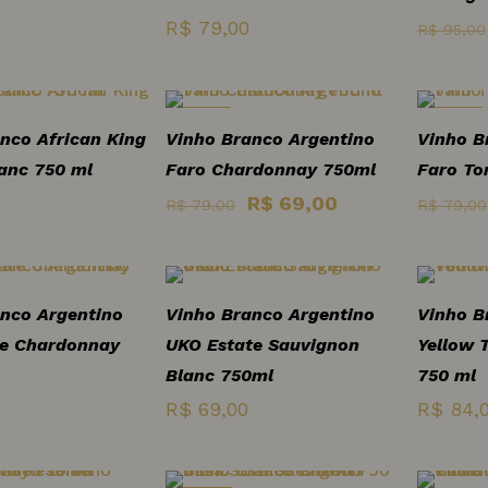
R$
79,00
R$
95,00
-13%
-13%
nco African King
Vinho Branco Argentino
Vinho B
anc 750 ml
Faro Chardonnay 750ml
Faro To
O
O
R$
69,00
R$
79,00
R$
79,00
preço
preço
original
atual
era:
é:
nco Argentino
Vinho Branco Argentino
Vinho B
R$ 79,00.
R$ 69,00.
te Chardonnay
UKO Estate Sauvignon
Yellow 
Blanc 750ml
750 ml
R$
69,00
R$
84,