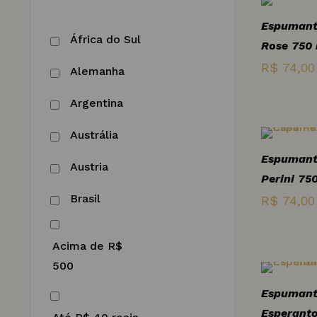
Espumante
África do Sul
Rose 750
Frutos do Mar
R$
74,00
Alemanha
Massas e
Argentina
Risotos
Austrália
Peixes
Espumant
Austria
Perini 75
Queijos
Brasil
R$
74,00
Sobremesas
Chile
Acima de R$
Eslovenia
500
Espumante
Espanha
Esperanto