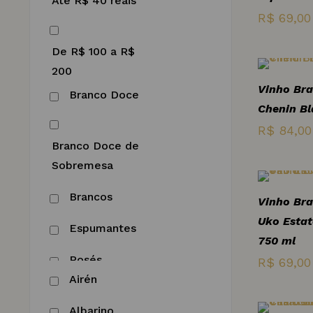
Até R$ 40 reais
R$
69,00
Estados Unidos
De R$ 100 a R$
França
200
Vinho Bra
Grécia
Branco Doce
Chenin Bl
De R$ 200 a R$
Hungria
R$
84,00
500
Branco Doce de
Indonésia
Sobremesa
Itália
De R$ 40 a R$
Brancos
Vinho Bra
60
Polônia
Uko Esta
Espumantes
750 ml
Portugal
Rosés
R$
69,00
De R$ 60 a R$
Airén
Uruguai
100
Suave
Albarino