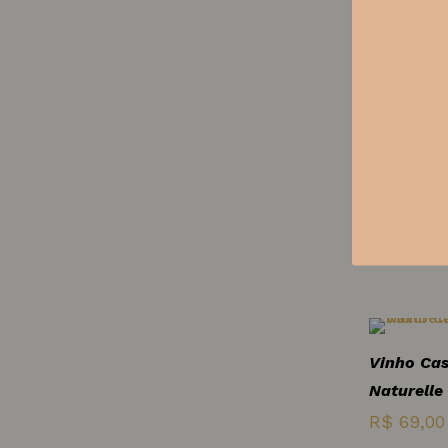
Bical
La Vache
IGP 750 m
R$
94,00
Blend de uvas
Bobal
-10%
Bonarda
Vinho Br
Opta Dão
Bourboulenc
R$
105,00
Brachetto
Cabernet
Vinho Ca
Cabernet Franc
Naturelle
R$
69,00