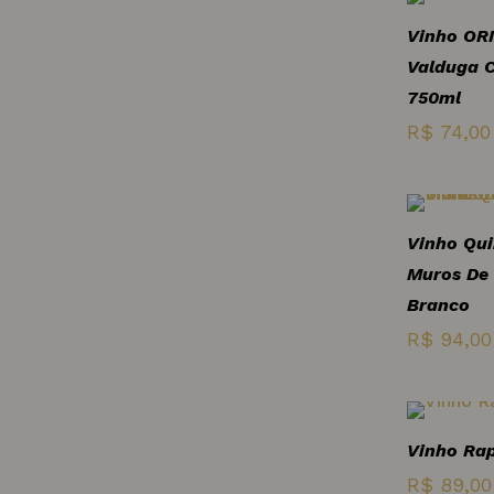
Chenin Blanc
Vinho OR
Valduga C
Cinsault
750ml
Colombard
R$
74,00
Colorino
Cortese
Vinho Qui
Corvina
Muros De
Branco
R$
94,00
Corvina
Veronese
Corvinone
Vinho Rap
R$
89,00