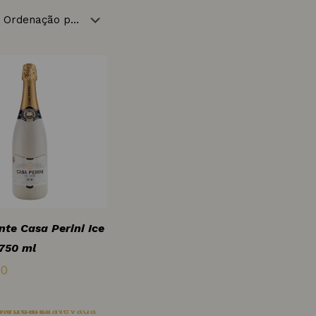
te Casa Perini Ice
750 ml
00