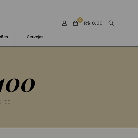
0
R$ 0,00
ções
Cervejas
100
$ 100