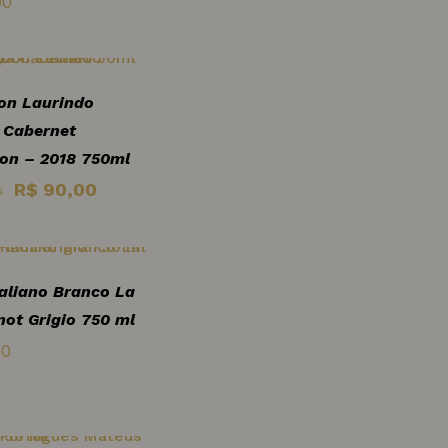
00
on Laurindo
 Cabernet
on – 2018 750ml
O
O
R$
90,00
0
preço
preço
original
atual
era:
é:
taliano Branco La
R$ 120,00.
R$ 90,00.
not Grigio 750 ml
00