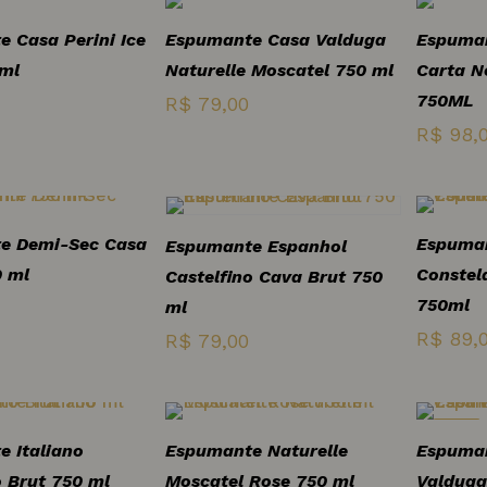
era:
é:
 Casa Perini Ice
Espumante Casa Valduga
Espuman
R$ 110,00.
R$ 98,00.
 ml
Naturelle Moscatel 750 ml
Carta N
750ML
R$
79,00
R$
98,
e Demi-Sec Casa
Espuman
Espumante Espanhol
0 ml
Constel
Castelfino Cava Brut 750
750ml
ml
R$
89,
R$
79,00
-11%
 Italiano
Espumante Naturelle
Espuma
 Brut 750 ml
Moscatel Rose 750 ml
Valduga