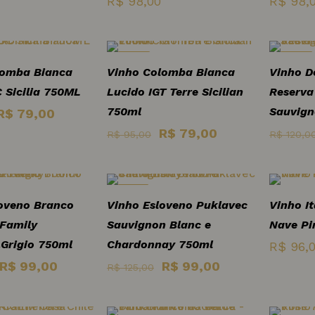
R$
98,00
R$
98,
-17%
-25%
lomba Bianca
Vinho Colomba Bianca
Vinho D
C Sicilia 750ML
Lucido IGT Terre Sicilian
Reserva
750ml
Sauvign
O
O
R$
79,00
preço
preço
O
O
R$
79,00
R$
95,00
R$
120,0
original
atual
preço
preço
era:
é:
original
atual
R$ 95,00.
R$ 79,00.
era:
é:
-21%
oveno Branco
Vinho Esloveno Puklavec
Vinho I
R$ 95,00.
R$ 79,00.
 Family
Sauvignon Blanc e
Nave Pi
.Grigio 750ml
Chardonnay 750ml
R$
96,
O
O
O
O
R$
99,00
R$
99,00
R$
125,00
preço
preço
preço
preço
original
atual
original
atual