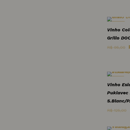
Cabernet
Sauvignon
Camarate
-17%
Vinho Co
Canaiolo
Grillo DO
R$
95,00
Carménère
Castelao
Cataratto
-21%
Vinho Esl
Puklavec
Cerceal Branco
S.Blanc/P
Cercial
R$
125,00
Chardonnay