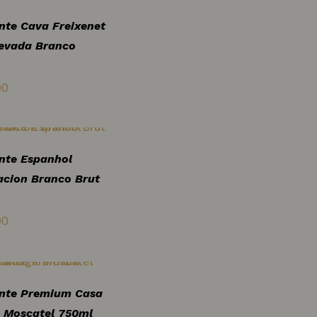
te Cava Freixenet
evada Branco
00
te Espanhol
acion Branco Brut
00
nte Premium Casa
 Moscatel 750ml