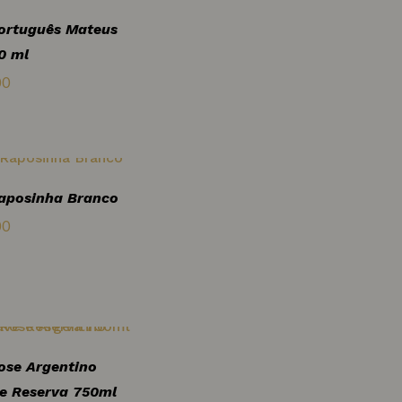
ortuguês Mateus
0 ml
00
aposinha Branco
00
ose Argentino
e Reserva 750ml